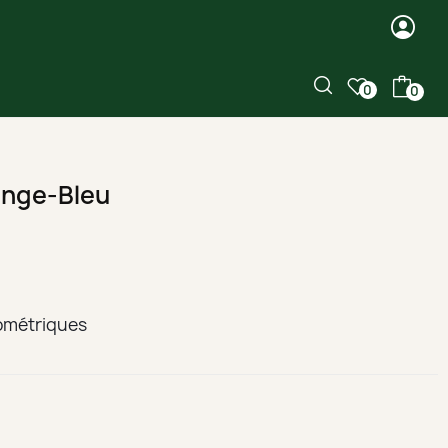
0
0
ange-Bleu
éométriques