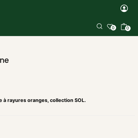
0
0
une
e à rayures oranges,
collection SOL
.