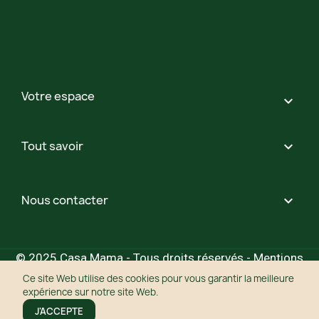
Votre espace

Tout savoir

Nous contacter

© 2025 Casa Mama - Tous droits réservés -
Mentions
légales
- Création
Agence Mycom
Ce site Web utilise des cookies pour vous garantir la meilleure
expérience sur notre site Web.
J'ACCEPTE