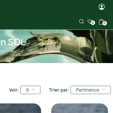
0
0
on SOL
Voir:
6
Trier par:
Pertinence